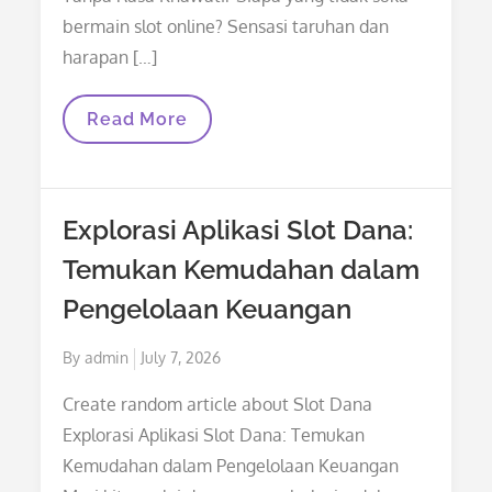
bermain slot online? Sensasi taruhan dan
harapan […]
Slot
Read More
Garansi
Kekalahan:
Bermain
Tanpa
Rasa
Explorasi Aplikasi Slot Dana:
Khawatir
Temukan Kemudahan dalam
Pengelolaan Keuangan
Posted
By
admin
July 7, 2026
on
Create random article about Slot Dana
Explorasi Aplikasi Slot Dana: Temukan
Kemudahan dalam Pengelolaan Keuangan