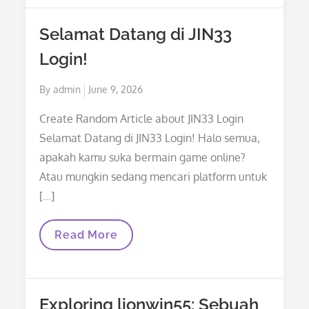
Dunia
Online
Selamat Datang di JIN33
Login!
Posted
By
admin
June 9, 2026
on
Create Random Article about JIN33 Login
Selamat Datang di JIN33 Login! Halo semua,
apakah kamu suka bermain game online?
Atau mungkin sedang mencari platform untuk
[…]
Selamat
Read More
Datang
Di
JIN33
Login!
Exploring lionwin55: Sebuah