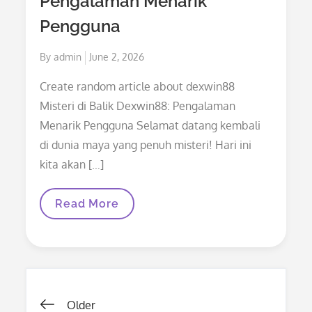
Pengalaman Menarik
Pengguna
Posted
By
admin
June 2, 2026
on
Create random article about dexwin88
Misteri di Balik Dexwin88: Pengalaman
Menarik Pengguna Selamat datang kembali
di dunia maya yang penuh misteri! Hari ini
kita akan […]
Misteri
Read More
Di
Balik
Dexwin88:
Pengalaman
Menarik
Pengguna
Posts
Older