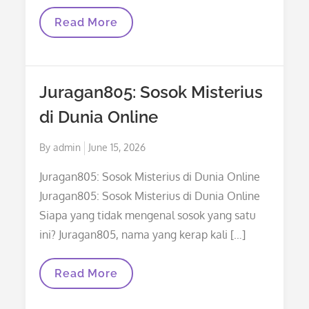
Menjelajahi
Read More
Slot
Online
Dengan
Slot88
Juragan805: Sosok Misterius
di Dunia Online
Posted
By
admin
June 15, 2026
on
Juragan805: Sosok Misterius di Dunia Online
Juragan805: Sosok Misterius di Dunia Online
Siapa yang tidak mengenal sosok yang satu
ini? Juragan805, nama yang kerap kali […]
Juragan805:
Read More
Sosok
Misterius
Di