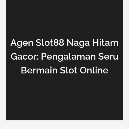
Agen Slot88 Naga Hitam
Gacor: Pengalaman Seru
Bermain Slot Online