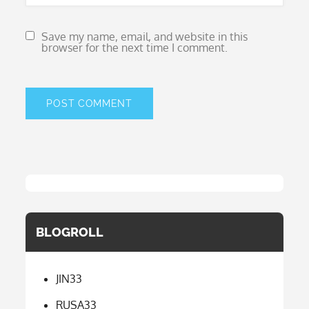
Save my name, email, and website in this
browser for the next time I comment.
BLOGROLL
JIN33
RUSA33