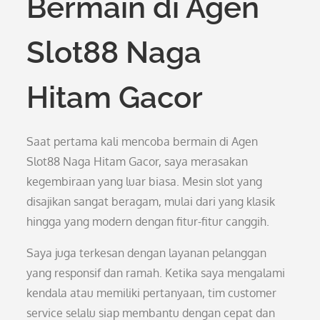
Bermain di Agen
Slot88 Naga
Hitam Gacor
Saat pertama kali mencoba bermain di Agen
Slot88 Naga Hitam Gacor, saya merasakan
kegembiraan yang luar biasa. Mesin slot yang
disajikan sangat beragam, mulai dari yang klasik
hingga yang modern dengan fitur-fitur canggih.
Saya juga terkesan dengan layanan pelanggan
yang responsif dan ramah. Ketika saya mengalami
kendala atau memiliki pertanyaan, tim customer
service selalu siap membantu dengan cepat dan