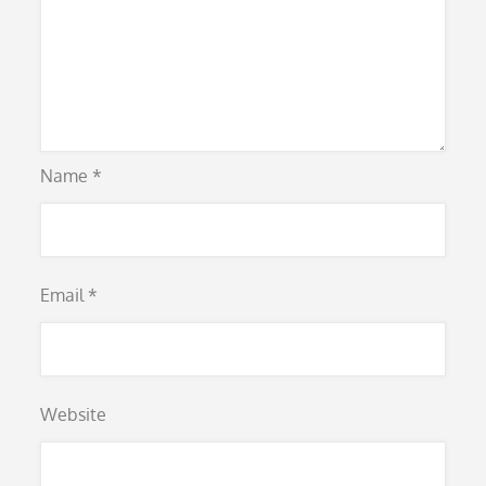
Name
*
Email
*
Website