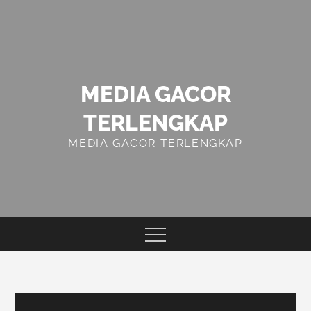
Skip
to
content
MEDIA GACOR
TERLENGKAP
MEDIA GACOR TERLENGKAP