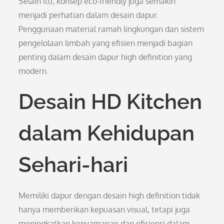
Selain itu, konsep eco-friendly juga semakin
menjadi perhatian dalam desain dapur.
Penggunaan material ramah lingkungan dan sistem
pengelolaan limbah yang efisien menjadi bagian
penting dalam desain dapur high definition yang
modern.
Desain HD Kitchen
dalam Kehidupan
Sehari-hari
Memiliki dapur dengan desain high definition tidak
hanya memberikan kepuasan visual, tetapi juga
meningkatkan kenyamanan dan efisiensi dalam