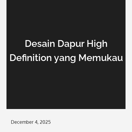
Desain Dapur High
Definition yang Memukau
Posted
December 4, 2025
on