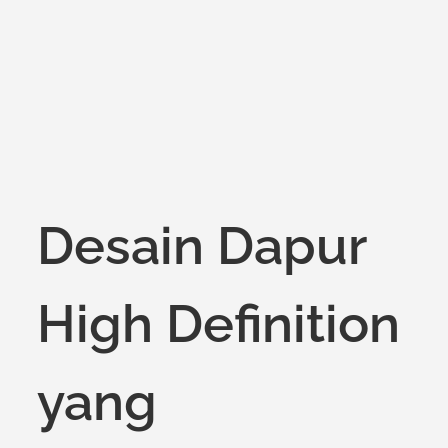
Desain Dapur
High Definition
yang