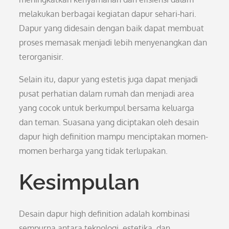
melakukan berbagai kegiatan dapur sehari-hari.
Dapur yang didesain dengan baik dapat membuat
proses memasak menjadi lebih menyenangkan dan
terorganisir.
Selain itu, dapur yang estetis juga dapat menjadi
pusat perhatian dalam rumah dan menjadi area
yang cocok untuk berkumpul bersama keluarga
dan teman. Suasana yang diciptakan oleh desain
dapur high definition mampu menciptakan momen-
momen berharga yang tidak terlupakan.
Kesimpulan
Desain dapur high definition adalah kombinasi
sempurna antara teknologi, estetika, dan