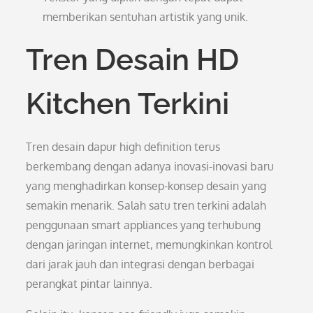
memberikan sentuhan artistik yang unik.
Tren Desain HD
Kitchen Terkini
Tren desain dapur high definition terus
berkembang dengan adanya inovasi-inovasi baru
yang menghadirkan konsep-konsep desain yang
semakin menarik. Salah satu tren terkini adalah
penggunaan smart appliances yang terhubung
dengan jaringan internet, memungkinkan kontrol
dari jarak jauh dan integrasi dengan berbagai
perangkat pintar lainnya.