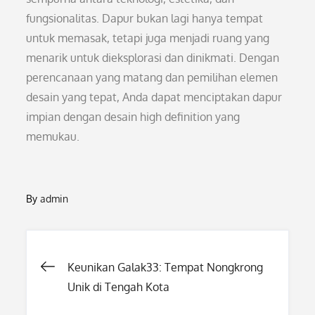
fungsionalitas. Dapur bukan lagi hanya tempat
untuk memasak, tetapi juga menjadi ruang yang
menarik untuk dieksplorasi dan dinikmati. Dengan
perencanaan yang matang dan pemilihan elemen
desain yang tepat, Anda dapat menciptakan dapur
impian dengan desain high definition yang
memukau.
By
admin
Post
Keunikan Galak33: Tempat Nongkrong
Unik di Tengah Kota
navigation