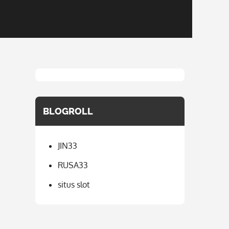
BLOGROLL
JIN33
RUSA33
situs slot