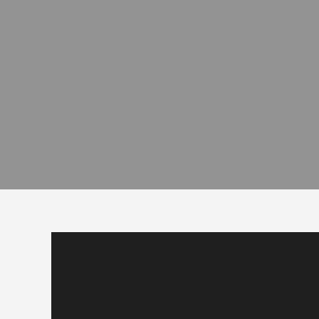
Skip
to
content