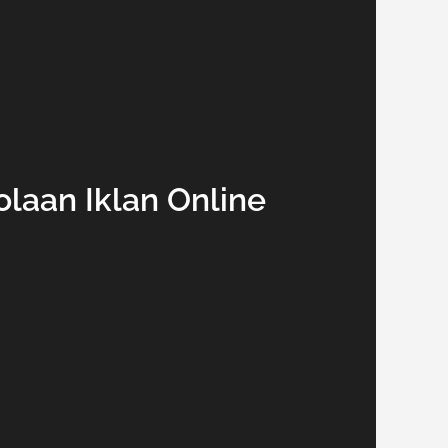
olaan Iklan Online