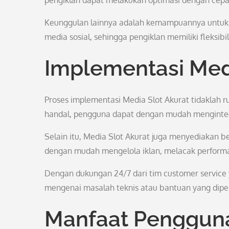
pengiklan dapat melakukan optimasi dengan cepa
Keunggulan lainnya adalah kemampuannya untuk m
media sosial, sehingga pengiklan memiliki fleksib
Implementasi Medi
Proses implementasi Media Slot Akurat tidaklah 
handal, pengguna dapat dengan mudah mengintegr
Selain itu, Media Slot Akurat juga menyediakan be
dengan mudah mengelola iklan, melacak performa
Dengan dukungan 24/7 dari tim customer service y
mengenai masalah teknis atau bantuan yang dipe
Manfaat Pengguna