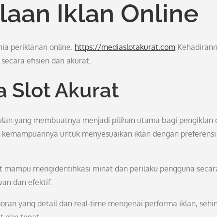
aan Iklan Online
ia periklanan online.
https://mediaslotakurat.com
Kehadiran
secara efisien dan akurat.
 Slot Akurat
lan yang membuatnya menjadi pilihan utama bagi pengiklan 
ah kemampuannya untuk menyesuaikan iklan dengan preferensi
at mampu mengidentifikasi minat dan perilaku pengguna secar
van dan efektif.
poran yang detail dan real-time mengenai performa iklan, sehi