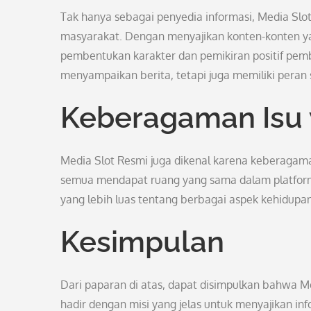
Tak hanya sebagai penyedia informasi, Media Sl
masyarakat. Dengan menyajikan konten-konten yan
pembentukan karakter dan pemikiran positif pem
menyampaikan berita, tetapi juga memiliki peran 
Keberagaman Isu 
Media Slot Resmi juga dikenal karena keberagaman 
semua mendapat ruang yang sama dalam platfo
yang lebih luas tentang berbagai aspek kehidupa
Kesimpulan
Dari paparan di atas, dapat disimpulkan bahwa Me
hadir dengan misi yang jelas untuk menyajikan in