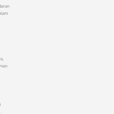
daran
dalam
ya,
aman
i
.