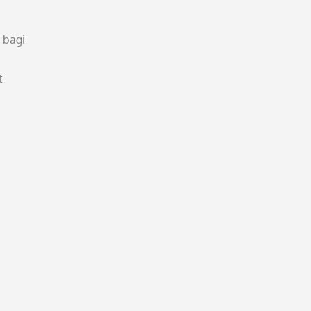
 bagi
t