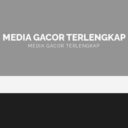
MEDIA GACOR TERLENGKAP
MEDIA GACOR TERLENGKAP