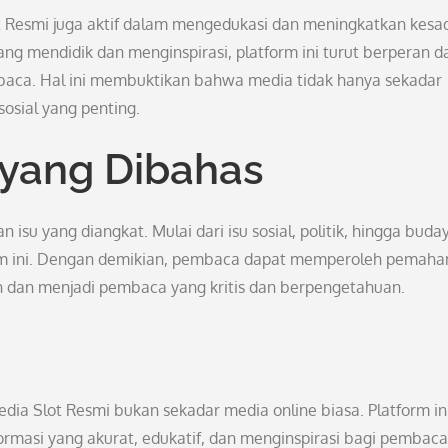
ot Resmi juga aktif dalam mengedukasi dan meningkatkan kesa
g mendidik dan menginspirasi, platform ini turut berperan 
baca. Hal ini membuktikan bahwa media tidak hanya sekadar
sosial yang penting.
yang Dibahas
isu yang diangkat. Mulai dari isu sosial, politik, hingga buda
rm ini. Dengan demikian, pembaca dapat memperoleh pemah
n dan menjadi pembaca yang kritis dan berpengetahuan.
dia Slot Resmi bukan sekadar media online biasa. Platform in
formasi yang akurat, edukatif, dan menginspirasi bagi pembaca