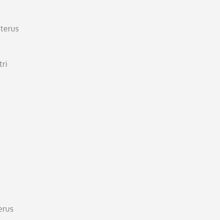
 terus
ri
erus