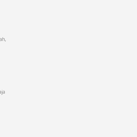
ah,
aja