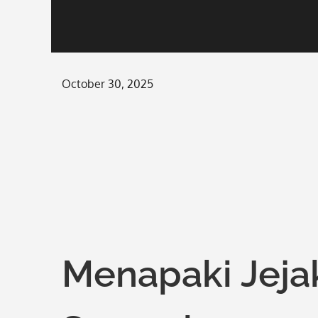
Posted
October 30, 2025
on
Menapaki Jejak