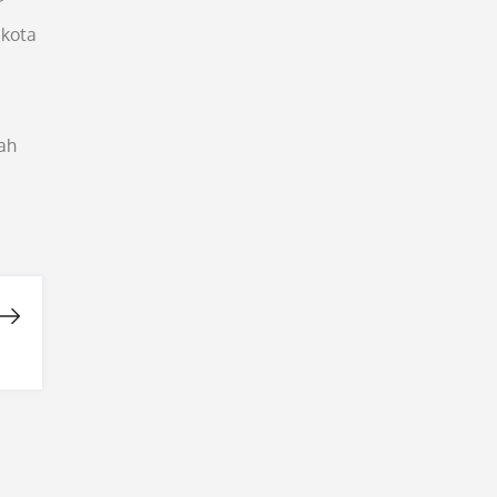
r
 kota
ah