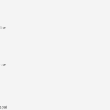
lian
aan.
apai