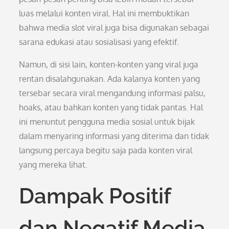
luas melalui konten viral. Hal ini membuktikan
bahwa media slot viral juga bisa digunakan sebagai
sarana edukasi atau sosialisasi yang efektif.
Namun, di sisi lain, konten-konten yang viral juga
rentan disalahgunakan. Ada kalanya konten yang
tersebar secara viral mengandung informasi palsu,
hoaks, atau bahkan konten yang tidak pantas. Hal
ini menuntut pengguna media sosial untuk bijak
dalam menyaring informasi yang diterima dan tidak
langsung percaya begitu saja pada konten viral
yang mereka lihat.
Dampak Positif
dan Negatif Media