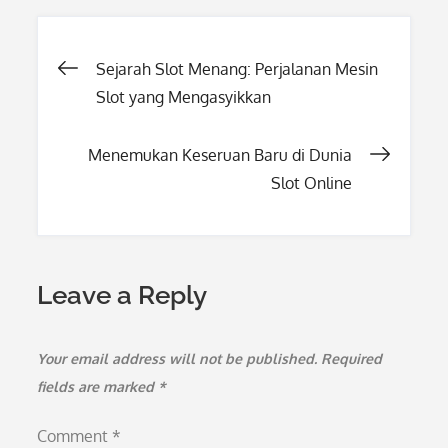
Post
Sejarah Slot Menang: Perjalanan Mesin
Slot yang Mengasyikkan
navigation
Menemukan Keseruan Baru di Dunia
Slot Online
Leave a Reply
Your email address will not be published.
Required
fields are marked
*
Comment
*