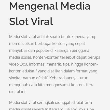
Mengenal Media
Slot Viral
Media slot viral adalah suatu bentuk media yang
memunculkan berbagai konten yang cepat
menyebar dan populer di kalangan pengguna
media sosial. Konten-konten tersebut dapat berupa
video lucu, informasi menarik, tips, hingga konten-
konten edukatif yang disajikan dalam format yang
singkat namun efektif. Keberadaannya turut
mengubah cara kita mengonsumsi konten di era
digital ini.
Media slot viral seringkali diunggah di platform
media sosial seperti Instagram, TikTok, YouTube,