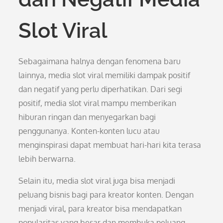
Slot Viral
Sebagaimana halnya dengan fenomena baru
lainnya, media slot viral memiliki dampak positif
dan negatif yang perlu diperhatikan. Dari segi
positif, media slot viral mampu memberikan
hiburan ringan dan menyegarkan bagi
penggunanya. Konten-konten lucu atau
menginspirasi dapat membuat hari-hari kita terasa
lebih berwarna.
Selain itu, media slot viral juga bisa menjadi
peluang bisnis bagi para kreator konten. Dengan
menjadi viral, para kreator bisa mendapatkan
popularitas yang besar dan membuka peluang