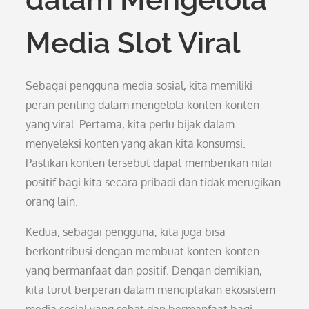
Media Slot Viral
Sebagai pengguna media sosial, kita memiliki
peran penting dalam mengelola konten-konten
yang viral. Pertama, kita perlu bijak dalam
menyeleksi konten yang akan kita konsumsi.
Pastikan konten tersebut dapat memberikan nilai
positif bagi kita secara pribadi dan tidak merugikan
orang lain.
Kedua, sebagai pengguna, kita juga bisa
berkontribusi dengan membuat konten-konten
yang bermanfaat dan positif. Dengan demikian,
kita turut berperan dalam menciptakan ekosistem