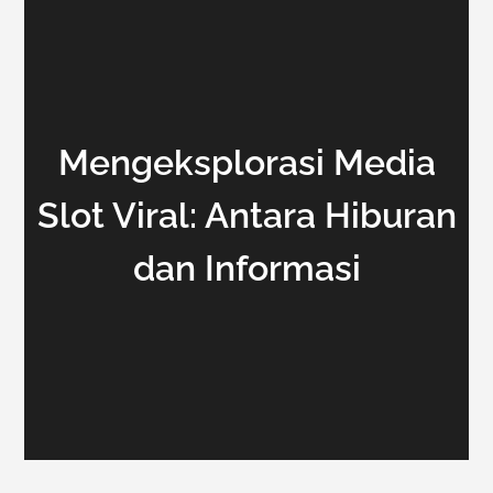
Mengeksplorasi Media
Slot Viral: Antara Hiburan
dan Informasi