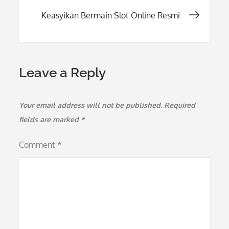
navigation
Keasyikan Bermain Slot Online Resmi
Leave a Reply
Your email address will not be published.
Required
fields are marked
*
Comment
*