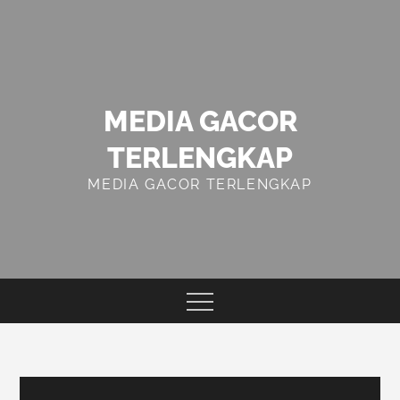
Skip
to
content
MEDIA GACOR
TERLENGKAP
MEDIA GACOR TERLENGKAP