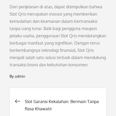
Dari penjelasan di atas, dapat disimpulkan bahwa
Slot Qris merupakan inovasi yang memberikan
kemudahan dan keamanan dalam bertransaksi
tanpa uang tunai. Baik bagi pengguna maupun
pelaku usaha, penggunaan Slot Qris mendatangkan
berbagai manfaat yang signifikan. Dengan terus
berkembangnya teknologi finansial, Slot Qris
menjadi salah satu solusi terbaik dalam mendukung
transaksi bisnis dan kebutuhan konsumen.
By
admin
Post
Slot Garansi Kekalahan: Bermain Tanpa
Rasa Khawatir