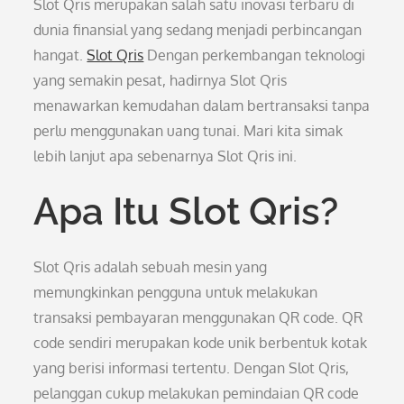
Slot Qris merupakan salah satu inovasi terbaru di
dunia finansial yang sedang menjadi perbincangan
hangat.
Slot Qris
Dengan perkembangan teknologi
yang semakin pesat, hadirnya Slot Qris
menawarkan kemudahan dalam bertransaksi tanpa
perlu menggunakan uang tunai. Mari kita simak
lebih lanjut apa sebenarnya Slot Qris ini.
Apa Itu Slot Qris?
Slot Qris adalah sebuah mesin yang
memungkinkan pengguna untuk melakukan
transaksi pembayaran menggunakan QR code. QR
code sendiri merupakan kode unik berbentuk kotak
yang berisi informasi tertentu. Dengan Slot Qris,
pelanggan cukup melakukan pemindaian QR code