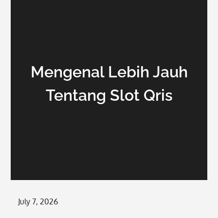
Mengenal Lebih Jauh
Tentang Slot Qris
Posted
July 7, 2026
on