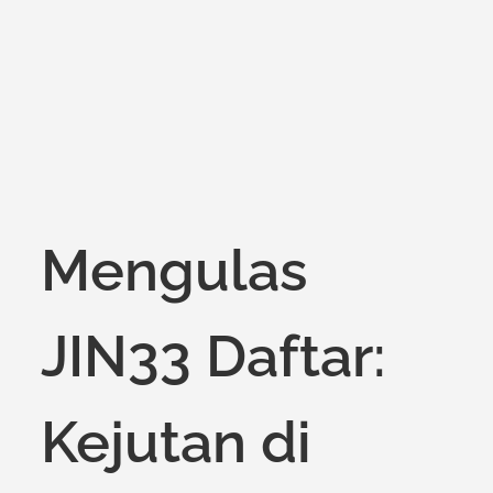
Mengulas
JIN33 Daftar:
Kejutan di