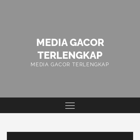
Skip
to
content
MEDIA GACOR
TERLENGKAP
MEDIA GACOR TERLENGKAP