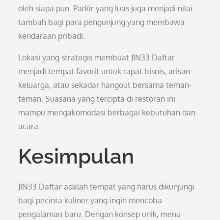
oleh siapa pun. Parkir yang luas juga menjadi nilai
tambah bagi para pengunjung yang membawa
kendaraan pribadi.
Lokasi yang strategis membuat JIN33 Daftar
menjadi tempat favorit untuk rapat bisnis, arisan
keluarga, atau sekadar hangout bersama teman-
teman. Suasana yang tercipta di restoran ini
mampu mengakomodasi berbagai kebutuhan dan
acara.
Kesimpulan
JIN33 Daftar adalah tempat yang harus dikunjungi
bagi pecinta kuliner yang ingin mencoba
pengalaman baru. Dengan konsep unik, menu