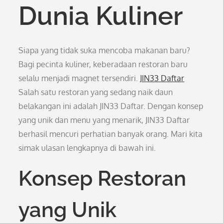
Dunia Kuliner
Siapa yang tidak suka mencoba makanan baru?
Bagi pecinta kuliner, keberadaan restoran baru
selalu menjadi magnet tersendiri.
JIN33 Daftar
Salah satu restoran yang sedang naik daun
belakangan ini adalah JIN33 Daftar. Dengan konsep
yang unik dan menu yang menarik, JIN33 Daftar
berhasil mencuri perhatian banyak orang. Mari kita
simak ulasan lengkapnya di bawah ini.
Konsep Restoran
yang Unik