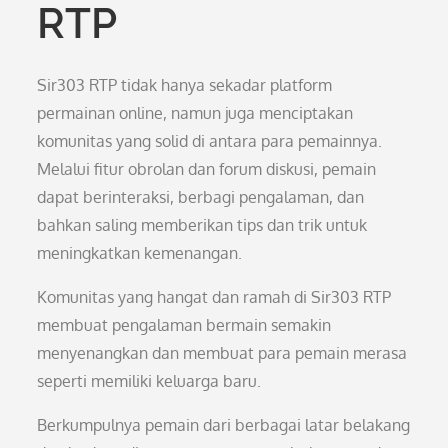
RTP
Sir303 RTP tidak hanya sekadar platform
permainan online, namun juga menciptakan
komunitas yang solid di antara para pemainnya.
Melalui fitur obrolan dan forum diskusi, pemain
dapat berinteraksi, berbagi pengalaman, dan
bahkan saling memberikan tips dan trik untuk
meningkatkan kemenangan.
Komunitas yang hangat dan ramah di Sir303 RTP
membuat pengalaman bermain semakin
menyenangkan dan membuat para pemain merasa
seperti memiliki keluarga baru.
Berkumpulnya pemain dari berbagai latar belakang