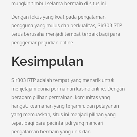
mungkin timbul selama bermain di situs ini.
Dengan fokus yang kuat pada pengalaman
pengguna yang mulus dan berkualitas, Sir303 RTP
terus berusaha menjadi tempat terbaik bagi para
penggemar perjudian online.
Kesimpulan
Sir303 RTP adalah tempat yang menarik untuk
menjelajahi dunia permainan kasino online. Dengan
beragam pilihan permainan, komunitas yang
hangat, keamanan yang terjamin, dan pelayanan
yang memuaskan, situs ini menjadi pilihan yang
tepat bagi para pecinta judi yang mencari
pengalaman bermain yang unik dan