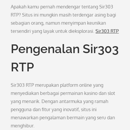
Apakah kamu pernah mendengar tentang Sir303
RTP? Situs ini mungkin masih terdengar asing bagi
sebagian orang, namun menyimpan keunikan
tersendiri yang layak untuk dieksplorasi.
Sir303 RTP
Pengenalan Sir303
RTP
Sir303 RTP merupakan platform online yang
menyediakan berbagai permainan kasino dan slot
yang menarik. Dengan antarmuka yang ramah
pengguna dan fitur yang inovatif, situs ini
menawarkan pengalaman bermain yang seru dan
menghibur.