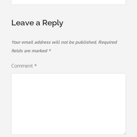
Leave a Reply
Your email address will not be published.
Required
fields are marked
*
Comment
*