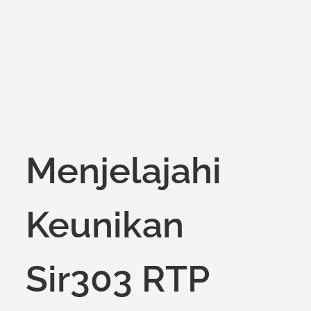
Menjelajahi
Keunikan
Sir303 RTP