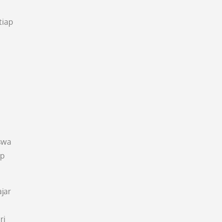
tiap
iswa
op
jar
ri