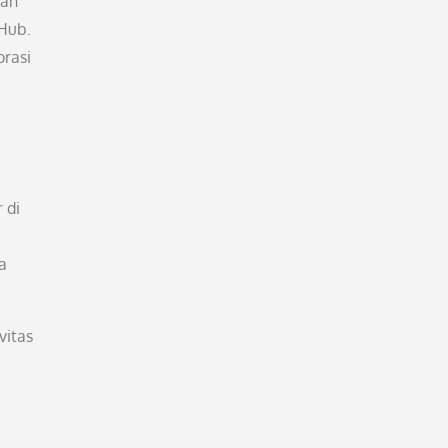
dan
 Hub.
orasi
 di
a
vitas