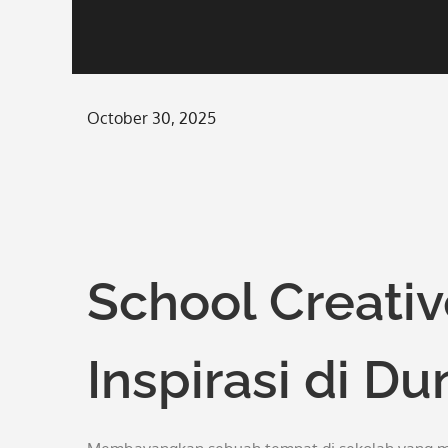
Posted
October 30, 2025
on
School Creati
Inspirasi di D