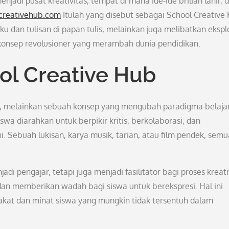
di pusat kreativitas, tempat di mana ide-ide brilian lahir, 
lcreativehub.com
Itulah yang disebut sebagai School Creative
u dan tulisan di papan tulis, melainkan juga melibatkan ekspl
 konsep revolusioner yang merambah dunia pendidikan.
ool Creative Hub
, melainkan sebuah konsep yang mengubah paradigma belajar
swa diarahkan untuk berpikir kritis, berkolaborasi, dan
. Sebuah lukisan, karya musik, tarian, atau film pendek, semu
i pengajar, tetapi juga menjadi fasilitator bagi proses kreati
an memberikan wadah bagi siswa untuk berekspresi. Hal ini
t dan minat siswa yang mungkin tidak tersentuh dalam