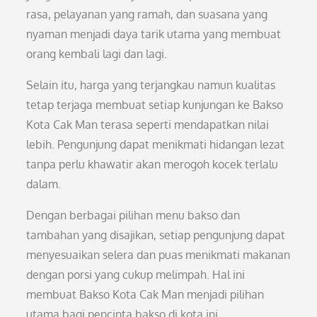
rasa, pelayanan yang ramah, dan suasana yang
nyaman menjadi daya tarik utama yang membuat
orang kembali lagi dan lagi.
Selain itu, harga yang terjangkau namun kualitas
tetap terjaga membuat setiap kunjungan ke Bakso
Kota Cak Man terasa seperti mendapatkan nilai
lebih. Pengunjung dapat menikmati hidangan lezat
tanpa perlu khawatir akan merogoh kocek terlalu
dalam.
Dengan berbagai pilihan menu bakso dan
tambahan yang disajikan, setiap pengunjung dapat
menyesuaikan selera dan puas menikmati makanan
dengan porsi yang cukup melimpah. Hal ini
membuat Bakso Kota Cak Man menjadi pilihan
utama bagi pencinta bakso di kota ini.