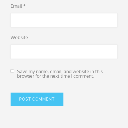
Email
*
Website
Save my name, email, and website in this
browser for the next time I comment.