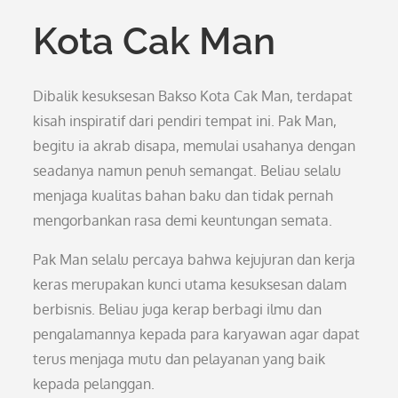
Kota Cak Man
Dibalik kesuksesan Bakso Kota Cak Man, terdapat
kisah inspiratif dari pendiri tempat ini. Pak Man,
begitu ia akrab disapa, memulai usahanya dengan
seadanya namun penuh semangat. Beliau selalu
menjaga kualitas bahan baku dan tidak pernah
mengorbankan rasa demi keuntungan semata.
Pak Man selalu percaya bahwa kejujuran dan kerja
keras merupakan kunci utama kesuksesan dalam
berbisnis. Beliau juga kerap berbagi ilmu dan
pengalamannya kepada para karyawan agar dapat
terus menjaga mutu dan pelayanan yang baik
kepada pelanggan.