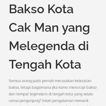
Bakso Kota
Cak Man yang
Melegenda di
Tengah Kota
Semua orang pasti pernah merasakan kelezatan
bakso, tetapi bagaimana jika kamu mencicipi bakso
dari tempat legendaris di tengah kota yang selalu
ramai pengunjung? Inilah pengalaman menarik