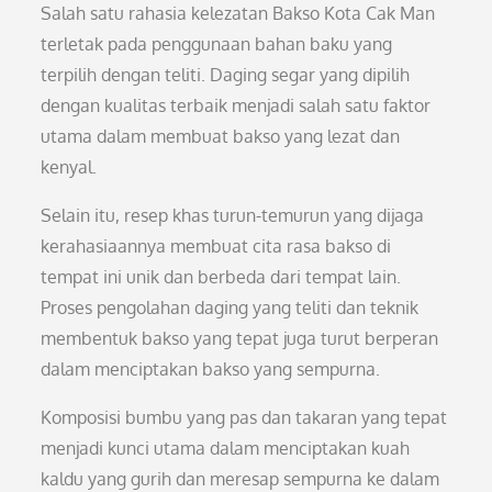
Salah satu rahasia kelezatan Bakso Kota Cak Man
terletak pada penggunaan bahan baku yang
terpilih dengan teliti. Daging segar yang dipilih
dengan kualitas terbaik menjadi salah satu faktor
utama dalam membuat bakso yang lezat dan
kenyal.
Selain itu, resep khas turun-temurun yang dijaga
kerahasiaannya membuat cita rasa bakso di
tempat ini unik dan berbeda dari tempat lain.
Proses pengolahan daging yang teliti dan teknik
membentuk bakso yang tepat juga turut berperan
dalam menciptakan bakso yang sempurna.
Komposisi bumbu yang pas dan takaran yang tepat
menjadi kunci utama dalam menciptakan kuah
kaldu yang gurih dan meresap sempurna ke dalam