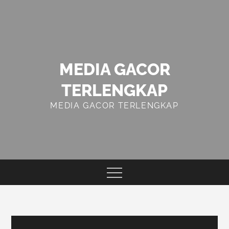
Skip
to
content
MEDIA GACOR
TERLENGKAP
MEDIA GACOR TERLENGKAP