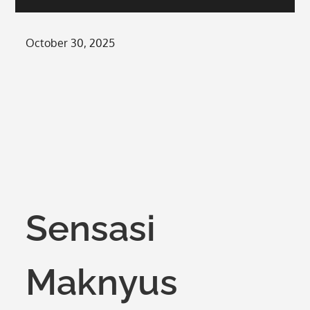
Posted
October 30, 2025
on
Sensasi
Maknyus