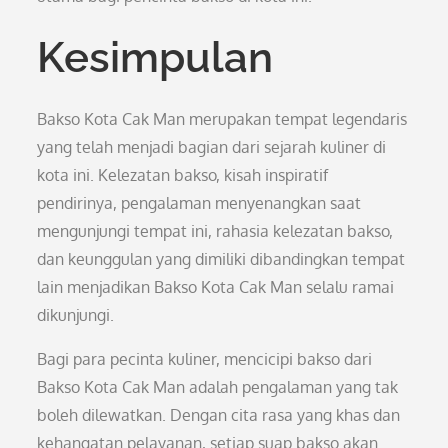
Kesimpulan
Bakso Kota Cak Man merupakan tempat legendaris
yang telah menjadi bagian dari sejarah kuliner di
kota ini. Kelezatan bakso, kisah inspiratif
pendirinya, pengalaman menyenangkan saat
mengunjungi tempat ini, rahasia kelezatan bakso,
dan keunggulan yang dimiliki dibandingkan tempat
lain menjadikan Bakso Kota Cak Man selalu ramai
dikunjungi.
Bagi para pecinta kuliner, mencicipi bakso dari
Bakso Kota Cak Man adalah pengalaman yang tak
boleh dilewatkan. Dengan cita rasa yang khas dan
kehangatan pelayanan, setiap suap bakso akan