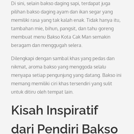
Di sini, selain bakso daging sapi, terdapat juga
pilihan bakso daging ayam dan ikan segar yang
memiliki rasa yang tak kalah enak. Tidak hanya itu,
tambahan mie, bihun, pangsit, dan tahu goreng
membuat menu Bakso Kota Cak Man semakin
beragam dan menggugah selera.
Dilengkapi dengan sambal khas yang pedas dan
nikmat, aroma bakso yang menggoda selalu
menyapa setiap pengunjung yang datang. Bakso ini
memang memiliki ciri khas tersendiri yang sulit
untuk ditiru oleh tempat lain.
Kisah Inspiratif
dari Pendiri Bakso