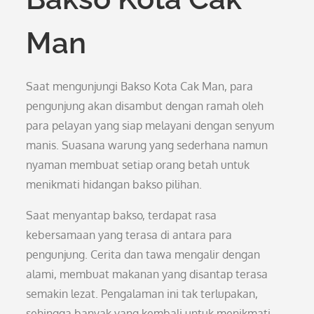
Man
Saat mengunjungi Bakso Kota Cak Man, para
pengunjung akan disambut dengan ramah oleh
para pelayan yang siap melayani dengan senyum
manis. Suasana warung yang sederhana namun
nyaman membuat setiap orang betah untuk
menikmati hidangan bakso pilihan.
Saat menyantap bakso, terdapat rasa
kebersamaan yang terasa di antara para
pengunjung. Cerita dan tawa mengalir dengan
alami, membuat makanan yang disantap terasa
semakin lezat. Pengalaman ini tak terlupakan,
sehingga banyak yang kembali untuk menikmati