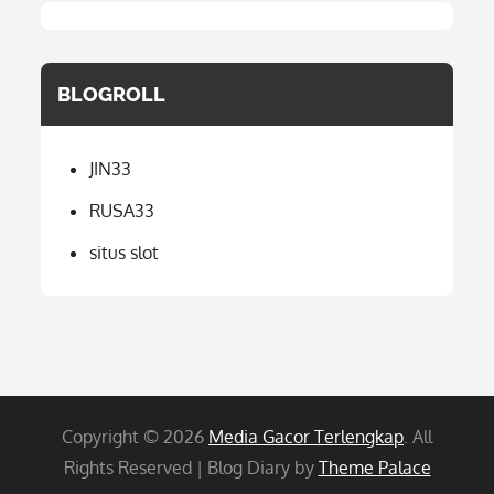
BLOGROLL
JIN33
RUSA33
situs slot
Copyright © 2026
Media Gacor Terlengkap
. All
Rights Reserved | Blog Diary by
Theme Palace